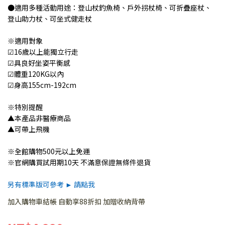
●適用多種活動用途：登山杖釣魚椅、戶外拐杖椅、可折疊座杖、
登山助力杖、可坐式健走杖
※適用對象
☑16歲以上能獨立行走
☑具良好坐姿平衡感
☑體重120KG以內
☑身高155cm-192cm
※特別提醒
▲本產品非醫療商品
▲可帶上飛機
※全館購物500元以上免運
※官網購買試用期10天 不滿意保證無條件退貨
另有標準版可參考 ► 請點我
加入購物車結帳 自動享88折扣 加贈收納背帶