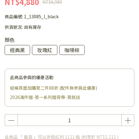
NT$4,880
NT$6,980
商品編號:
1_13085_l_black
供貨狀況:
尚有庫存
顏色
經典黑
玫瑰紅
咖啡棕
此商品參與的優惠活動
結帳頁面加購第二件88折 (配件無參與此優惠)
2026滿件贈-第一系列贈背帶-買就送
此商品 「 最高 」可以折抵紅利
1111
點 (約等於
NT$1,111
)