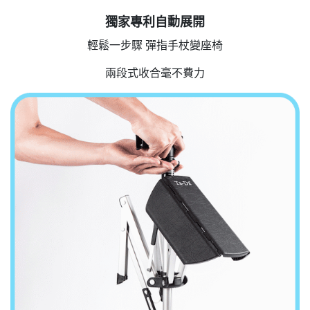
獨家專利自動展開
輕鬆一步驟 彈指手杖變座椅
兩段式收合毫不費力