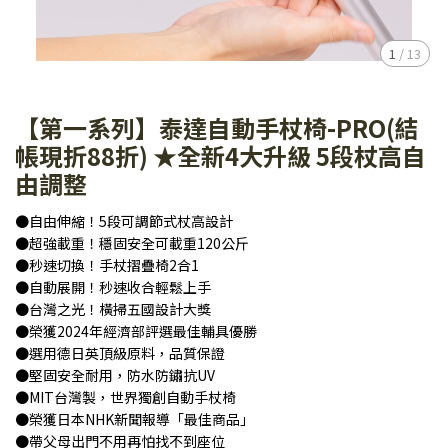
1
/
13
【第一系列】泰達自動手杖椅-PRO(結
帳現折88折) ★全新4大升級 5段杖高自
由調整
●自由伸縮！5段可調節式杖高設計
●超強載重！穩固安全可載重120公斤
●秒速切換！手杖摺疊椅2合1
●自動展開！秒速收合輕鬆上手
●台灣之光！橫掃五國設計大獎
●榮獲2024年經濟部評選最佳輔具優勝
●選用德日英頂級原料，品質保證
●堅固安全耐用，防水防鏽抗UV
●MIT台灣製，世界獨創自動手杖椅
●榮獲日本NHK新聞報導「最佳商品」
●帶父母出門不用再怕找不到座位