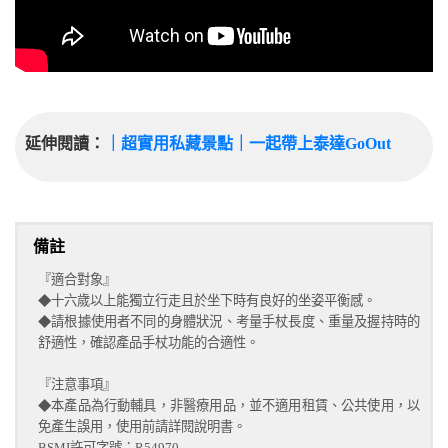
延伸閱讀：
｜超實用私藏景點｜一起帶上泰達GoOut
備註
『適合對象』
◆
十六歲以上能獨立行走且於坐下時有良好的坐姿平衡感。
◆
請根據使用者不同的身體狀況、考量手杖長度、重量及握持時的
舒適性，確認產品手杖功能的合適性。
『注意事項』
◆
本產品為行動輔具，非醫療用品，並不適用租賃、公共使用，以
免產生誤用，使用前請詳閱說明書。
BSMI許可字號：R54970