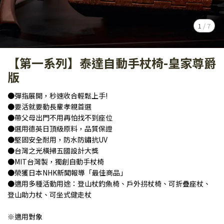
1
/
7
【第一系列】泰達自動手杖椅-皇家尊爵
版
●彈指展開，秒速收合輕鬆上手!
●要活就要動長輩孝親首選
●帶父母出門不用再怕找不到座位
●選用德英日頂級原料，品質保證
●堅固安全耐用，防水防鏽抗UV
●台灣之光橫掃五國設計大獎
●MIT台灣製，獨創自動手杖椅
●榮獲日本NHK新聞報導「最佳商品」
●適用多種活動用途：登山杖釣魚椅、戶外拐杖椅、可折疊座杖、
登山助力杖、可坐式健走杖
※適用對象