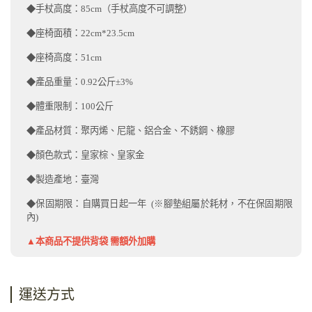
◆手杖高度：85cm（手杖高度不可調整）
◆座椅面積：22cm*23.5cm
◆座椅高度：51cm
◆產品重量：0.92公斤±3%
◆體重限制：100公斤
◆產品材質：聚丙烯、尼龍、鋁合金、不銹鋼、橡膠
◆顏色款式：皇家棕、皇家金
◆製造產地：臺灣
◆保固期限：自購買日起一年 (※腳墊組屬於耗材，不在保固期限
內)
▲本商品不提供背袋 需額外加購
運送方式