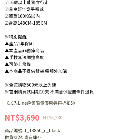
☑16歲以上能獨立行走
☑具良好坐姿平衡感
☑體重100KG以內
☑身高148CM-185CM
※特別提醒
▲產品1年保固
▲本產品非醫療商品
▲手杖無法調整高度
▲可帶上飛機
▲本商品不提供背袋 需額外加購
※全館購物500元以上免運
※官網購買試用期10天 不滿意保證無條件退貨
《加入Line@領限量優惠券再折扣$》
NT$3,690
NT$6,380
商品編號:
1_13850_c_black
供貨狀況:
尚有庫存