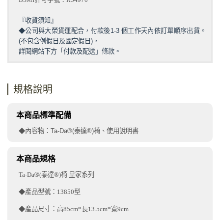
『收貨須知』
◆
公司與大榮貨運配合，付款後1-3 個工作天內依訂單順序出貨。
(不包含例假日及國定假日)，
詳閱網站下方「付款及配送」條款。
規格說明
本商品標準配備
◆
內容物：Ta-Da
®
(泰達
®
)椅、使用說明書
本商品規格
Ta-Da
®
(泰達®)椅 皇家系列
◆產品型號：13850型
◆產品尺寸：高85cm*長13.5cm*寬9cm