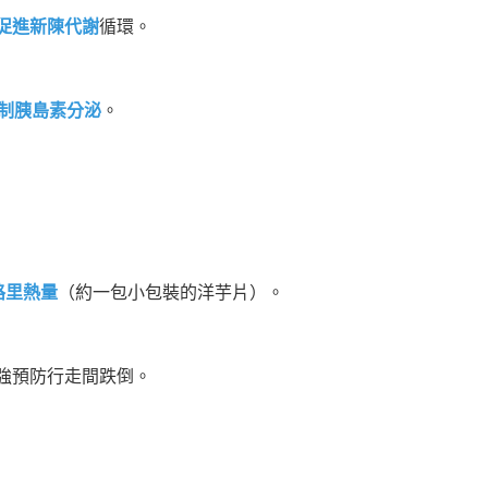
促進新陳代謝
循環。
制胰島素分泌
。
卡路里熱量
（約一包小包裝的洋芋片）。
強預防行走間跌倒。