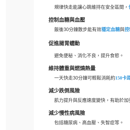
規律快走能讓心跳維持在安全區間，
控制血糖與血壓
飯後30分鐘散步能有效
穩定血糖
與
控
促進腸胃蠕動
避免便秘、消化不良，提升食慾。
維持體重與燃燒熱量
一天快走30分鐘可輕鬆消耗約
150
減少跌倒風險
肌力提升與反應速度變快，有助於加
減少慢性病風險
包括糖尿病、高血壓、失智症等。