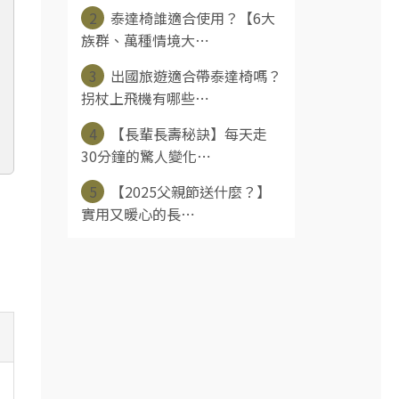
2
泰達椅誰適合使用？【6大
族群、萬種情境大⋯
3
出國旅遊適合帶泰達椅嗎？
拐杖上飛機有哪些⋯
4
【長輩長壽秘訣】每天走
30分鐘的驚人變化⋯
5
【2025父親節送什麼？】
實用又暖心的長⋯