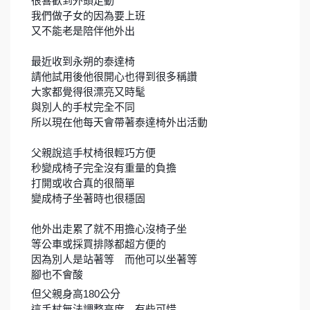
很喜歡到外頭走動
‍♂
‍♂
‍♂
我們做子女的因為要上班
又不能老是陪伴他外出
最近收到永朔的泰達椅
請他試用後他很開心也得到很多稱讚
大家都覺得很漂亮又時髦
與別人的手杖完全不同
所以現在他每天會帶著泰達椅外出活動
父親說這手杖椅很輕巧方便
秒變成椅子完全沒有重量的負擔
打開或收合真的很簡單
變成椅子坐著時也很穩固
❤
他外出走累了就不用擔心沒椅子坐
等公車或採買排隊都超方便的
因為別人是站著等 而他可以坐著等
腳也不會酸
但父親身高180公分
這手杖無法調整高度 有些可惜