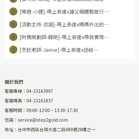
2
[導遊-小鍾]-帶上泰達x讓父親體驗旅行⋯
3
[活動主持-恣語]-帶上泰達x媽媽外出的⋯
4
[財務規劃師-韓助]-帶上泰達x帶我實現⋯
5
[烹飪老師-Jamie]-帶上泰達x送給⋯
關於我們
客服專線：04-23163997
客服傳真：04-23161837
客服時間：09:00-12:00，13:30-17:30
信箱：service@step2gold.com
地址：台中市西區台灣大道二段489號28樓之一